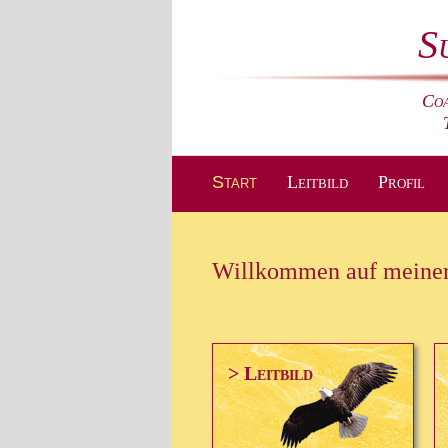
S
Coa
Start
Leitbild
Profil
Willkommen auf meine
> Leitbild