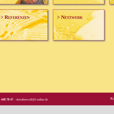
> Referenzen
> Netzwerk
Ko
. 448 78 47
–
dorotheewolf@t-online.de