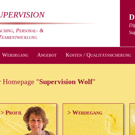
upervision
D
Di
ching, Personal- &
Sup
Teamentwicklung
Werdegang
Angebot
Kosten / Qualitätssicherung
r Homepage "
Supervision Wolf
"
> Profil
> Werdegang